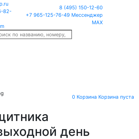
p.ru
8 (495) 150-12-60
6-82-
+7 965-125-76-49
Мессенджер
MAX
am
ag
0
Корзина
Корзина пуста
щитника
выходной день