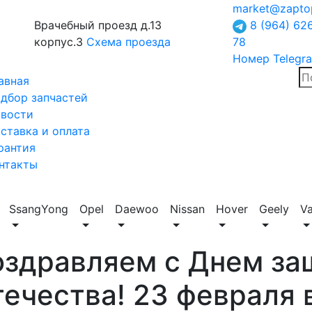
market@zapto
Врачебный проезд д.13
8 (964) 62
корпус.3
Схема проезда
78
Номер Telegr
авная
дбор запчастей
вости
ставка и оплата
рантия
нтакты
SsangYong
Opel
Daewoo
Nissan
Hover
Geely
V
оздравляем с Днем за
ечества! 23 февраля 