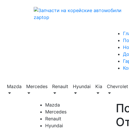
Гл
По
Но
До
Га
Ко
Mazda
Mercedes
Renault
Hyundai
Kia
Chevrolet
П
Mazda
Mercedes
От
Renault
Hyundai