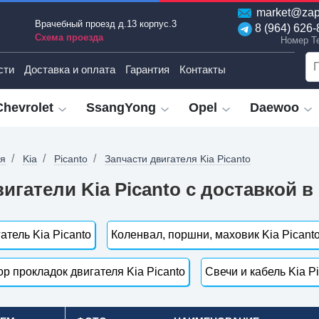
market@zap
Врачебный проезд д.13 корпус.3
8 (964) 626-
Схема проезда
Номер T
сти
Доставка и оплата
Гарантия
Контакты
Chevrolet
SsangYong
Opel
Daewoo
ая
Kia
Picanto
Запчасти двигателя Kia Picanto
игатели Kia Picanto с доставкой в
атель Kia Picanto
Коленвал, поршни, маховик Kia Picant
р прокладок двигателя Kia Picanto
Свечи и кабель Kia P