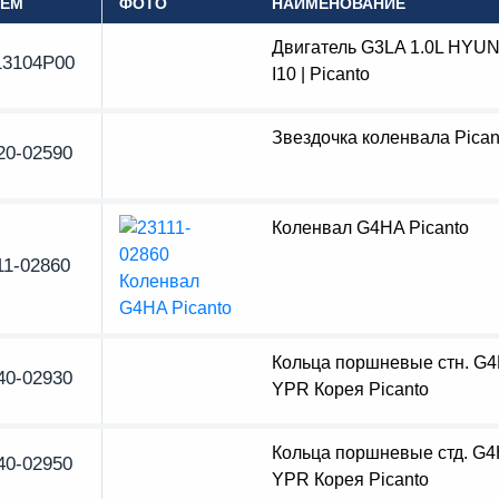
OEM
ФОТО
НАИМЕНОВАНИЕ
Двигатель G3LA 1.0L HYU
3104P00
I10 | Picanto
Звездочка коленвала Pican
20-02590
Коленвал G4HA Picanto
11-02860
Кольца поршневые стн. G
40-02930
YPR Корея Picanto
Кольца поршневые стд. G
40-02950
YPR Корея Picanto