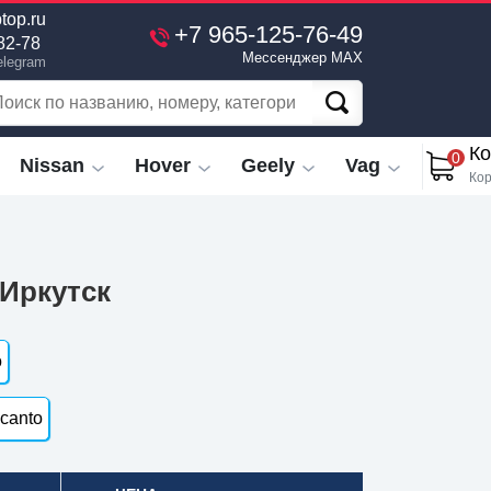
top.ru
+7 965-125-76-49
82-78
Мессенджер MAX
elegram
Ко
0
Nissan
Hover
Geely
Vag
Кор
 Иркутск
o
icanto