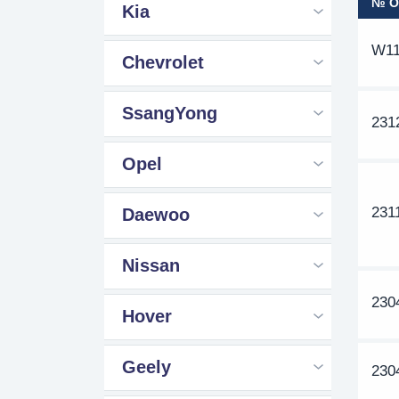
№ 
Kia
W11
Chevrolet
SsangYong
231
Opel
231
Daewoo
Nissan
230
Hover
Geely
230