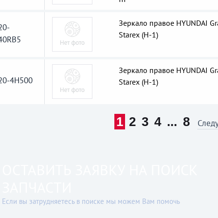
Зеркало правое HYUNDAI Gr
20-
Starex (H-1)
40RB5
Зеркало правое HYUNDAI Gr
20-4H500
Starex (H-1)
1
2
3
4
...
8
След
ОСТАВИТЬ ЗАЯВКУ НА ПОИСК
ЗАПЧАСТИ
Если вы затрудняетесь в поиске мы можем Вам помочь