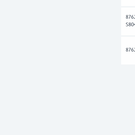
876
S80
876