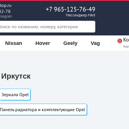
op.ru
+7 965-125-76-49
82-78
Мессенджер MAX
elegram
Ко
0
Nissan
Hover
Geely
Vag
Кор
 Иркутск
Зеркала Opel
Панель радиатора и комплектующие Opel