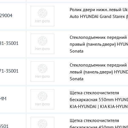
Ролик двери нижн. левый Uk
29004
Auto HYUNDAI Grand Starex (
Стеклоподъемник передний
81-3S001
правый (панель двери) HYU
Sonata
Стеклоподъемник передний
71-3S001
левый (панель двери) HYUN
Sonata
Щетка стеклоочистителя
0MM
бескаркасная 550mm HYUN
KIA-HYUNDAI | KIA KIA-HYUN
Щетка стеклоочистителя
501
бескаркасная 450mm HYUN