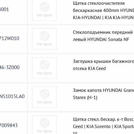
Щетка стеклоочистителя
001
бескаркасная 400mm HYUN
KIA-HYUNDAI | KIA KIA-HYUN
Стеклоподъемник передний
712W010
левый HYUNDAI Sonata NF
Заглушка крышки багажног
46-3Z000
отсека KIA Ceed
Замок капота HYUNDAI Gran
NS1015LA0
Starex (H-1)
Щетка стекл. бескар. к-т Bosc
7009843
Ceed | KIA Sorento | KIA Spor
III