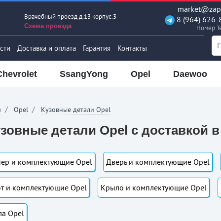
market@zapt
Врачебный проезд д.13 корпус.3
8 (964) 626-
Схема проезда
Номер T
сти
Доставка и оплата
Гарантия
Контакты
Chevrolet
SsangYong
Opel
Daewoo
я
Opel
Кузовные детали Opel
зовные детали Opel с доставкой в
ер и комплектующие Opel
Дверь и комплектующие Opel
т и комплектующие Opel
Крыло и комплектующие Opel
ла Opel