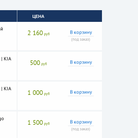
ЦЕНА
ый
2 160
В корзину
руб
(под заказ)
| KIA
500
В корзину
руб
| KIA
1 000
В корзину
руб
go
1 500
В корзину
руб
(под заказ)