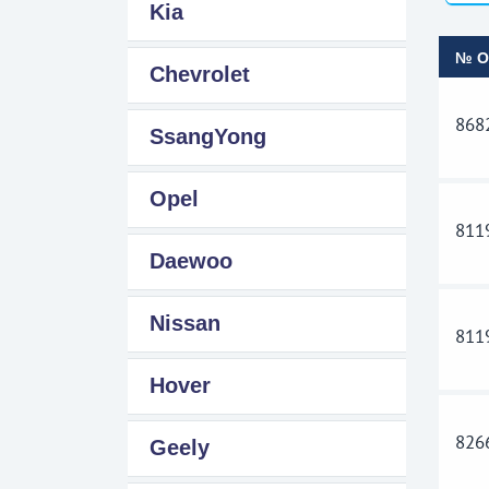
Kia
№ 
Chevrolet
868
SsangYong
Opel
811
Daewoo
Nissan
811
Hover
826
Geely