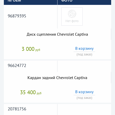
№ OEM
ФОТО
96879395
Диск сцепления Chevrolet Captiva
3 000
В корзину
руб
(под заказ)
96624772
Кардан задний Chevrolet Captiva
35 400
В корзину
руб
(под заказ)
20781756