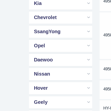
495
Kia
Chevrolet
SsangYong
495
Opel
Daewoo
495
Nissan
Hover
495
Geely
HY-