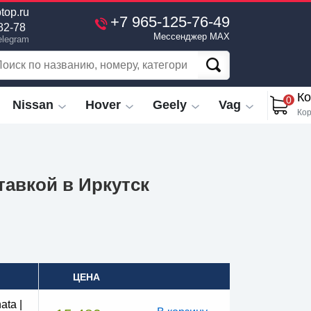
top.ru
+7 965-125-76-49
82-78
Мессенджер MAX
elegram
Ко
0
Nissan
Hover
Geely
Vag
Кор
тавкой в Иркутск
ЦЕНА
ta |