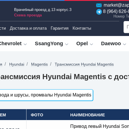
market@zap
Врачебный проезд д.13 корпус.3
8 (964) 626-
Схема проезда
Номер T
сти
Доставка и оплата
Гарантия
Контакты
Chevrolet
SsangYong
Opel
Daewoo
ая
Hyundai
Magentis
Трансмиссия Hyundai Magentis
ансмиссия Hyundai Magentis с дос
ода и шрусы, промвалы Hyundai Magentis
OEM
ФОТО
НАИМЕНОВАНИЕ
Привод левый Hyundai Sona