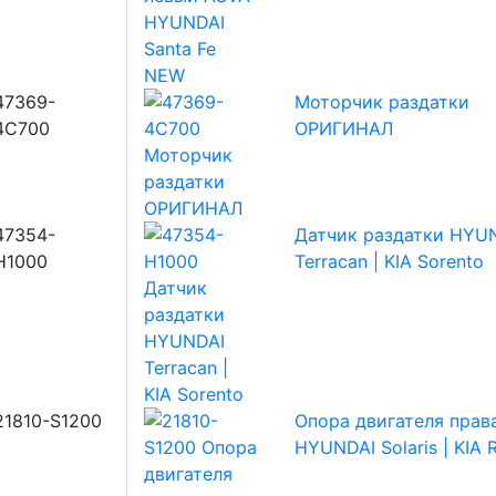
47369-
Моторчик раздатки
4C700
ОРИГИНАЛ
47354-
Датчик раздатки HYU
H1000
Terracan | KIA Sorento
21810-S1200
Опора двигателя прав
HYUNDAI Solaris | KIA R