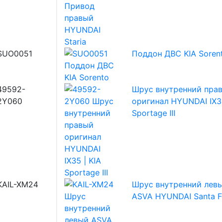
SUO0051
Поддон ДВС KIA Soren
49592-
Шрус внутренний пра
2Y060
оригинал HYUNDAI IX35
Sportage III
KAIL-XM24
Шрус внутренний лев
ASVA HYUNDAI Santa 