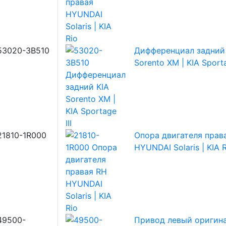
53020-3B510
Дифференциал задний
Sorento XM | KIA Sporta
21810-1R000
Опора двигателя прав
HYUNDAI Solaris | KIA R
49500-
Привод левый оригин