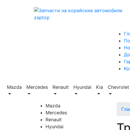
Гл
По
Но
До
Га
Ко
Mazda
Mercedes
Renault
Hyundai
Kia
Chevrolet
Mazda
Гла
Mercedes
Renault
Тр
Hyundai