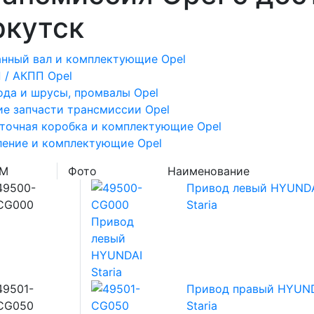
ркутск
нный вал и комплектующие Opel
 / АКПП Opel
да и шрусы, промвалы Opel
е запчасти трансмиссии Opel
точная коробка и комплектующие Opel
ление и комплектующие Opel
EM
Фото
Наименование
49500-
Привод левый HYUND
CG000
Staria
49501-
Привод правый HYUN
CG050
Staria