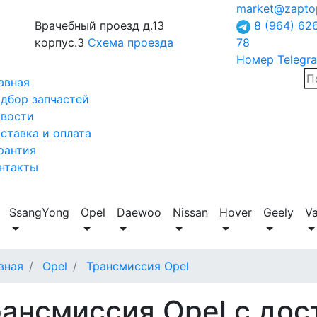
market@zapto
Врачебный проезд д.13
8 (964) 62
корпус.3
Схема проезда
78
Номер Telegr
авная
дбор запчастей
вости
ставка и оплата
рантия
нтакты
SsangYong
Opel
Daewoo
Nissan
Hover
Geely
V
вная
Opel
Трансмиссия Opel
ансмиссия Opel с дос