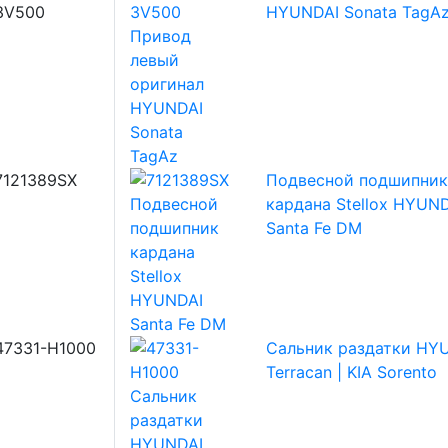
3V500
HYUNDAI Sonata TagA
7121389SX
Подвесной подшипник
кардана Stellox HYUN
Santa Fe DM
47331-H1000
Сальник раздатки HY
Terracan | KIA Sorento