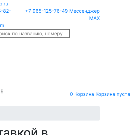
p.ru
6-82-
+7 965-125-76-49
Мессенджер
MAX
am
ag
0
Корзина
Корзина пуста
тавкой в