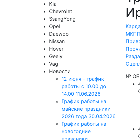
Kia
И
Chevrolet
SsangYong
Opel
Карда
Daewoo
МКПП
Nissan
Приво
Hover
Прочи
Geely
Разда
Vag
Сцеп
Новости
№ O
12 июня - график
работы с 10.00 до
14.00
11.06.2026
График работы на
майские праздники
2026 года
30.04.2026
График работы на
новогодние
праздники !