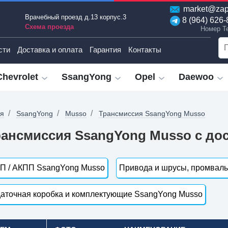
market@zap
Врачебный проезд д.13 корпус.3
8 (964) 626-
Схема проезда
Номер T
сти
Доставка и оплата
Гарантия
Контакты
Chevrolet
SsangYong
Opel
Daewoo
ая
SsangYong
Musso
Трансмиссия SsangYong Musso
ансмиссия SsangYong Musso с дос
П / АКПП SsangYong Musso
Привода и шрусы, промвал
аточная коробка и комплектующие SsangYong Musso