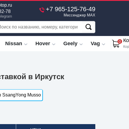
top.ru
+7 965-125-76-49
82-78
Мессенджер MAX
elegram
Ко
0
Nissan
Hover
Geely
Vag
Кор
тавкой в Иркутск
ы SsangYong Musso