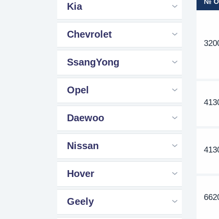
№ 
Kia
Chevrolet
320
SsangYong
Opel
413
Daewoo
Nissan
413
Hover
662
Geely