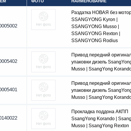
OEM
ФОТО
НАИМЕНОВАНИЕ
Раздатка НОВАЯ без мото
SSANGYONG Kyron |
0005002
SSANGYONG Musso |
SSANGYONG Rexton |
SSANGYONG Rodius
Привод передний оригинал
0005402
упаковки дизель SsangYon
Musso | SsangYong Korand
Привод передний оригинал
0005401
упаковки дизель SsangYon
Musso | SsangYong Korand
Прокладка поддона АКПП
0140022
SsangYong Korando | Ssan
Musso | SsangYong Rexton