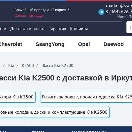
market@zapt
Врачебный проезд д.13 корпус.3
8 (964) 626-
Схема проезда
Номер T
сти
Доставка и оплата
Гарантия
Контакты
Chevrolet
SsangYong
Opel
Daewoo
я
Kia
K2500
Шасси Kia K2500
сси Kia K2500 с доставкой в Ирку
ктора Kia K2500
Рычаги, шаровые, прочая подвеска Kia K2
озные колодки, диски и комплектующие Kia K2500