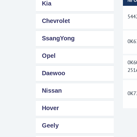
№ 
Kia
544
Chevrolet
SsangYong
0K6
Opel
0K6
251
Daewoo
Nissan
0K7
Hover
Geely