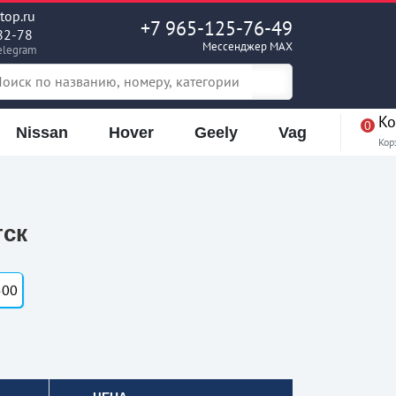
op.ru
+7 965-125-76-49
82-78
Мессенджер MAX
elegram
Ко
0
Nissan
Hover
Geely
Vag
Кор
тск
500