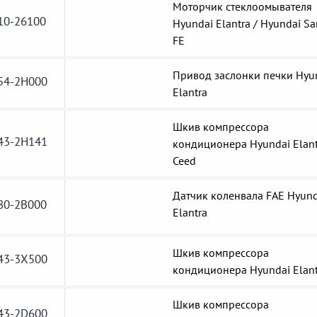
Моторчик стеклоомывателя
10-26100
Hyundai Elantra / Hyundai Sa
FE
Привод заслонки печки Hyu
54-2H000
Elantra
Шкив компрессора
43-2H141
кондиционера Hyundai Elant
Ceed
Датчик коленвала FAE Hyund
80-2B000
Elantra
Шкив компрессора
43-3X500
кондиционера Hyundai Elant
Шкив компрессора
43-2D600