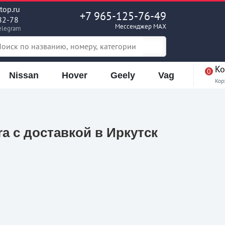
op.ru
+7 965-125-76-49
82-78
Мессенджер MAX
elegram
Ко
0
Nissan
Hover
Geely
Vag
Кор
a с доставкой в Иркутск