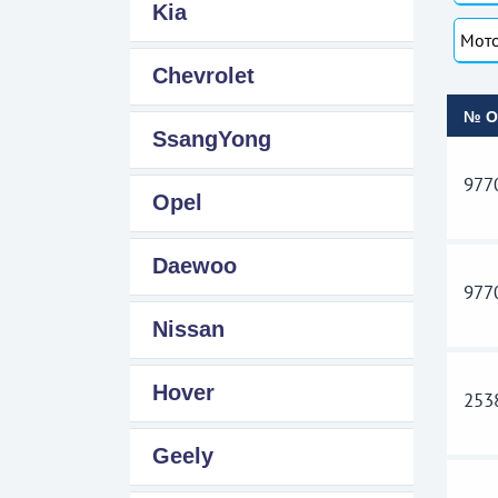
Kia
Мото
Chevrolet
№ 
SsangYong
977
Opel
Daewoo
977
Nissan
Hover
253
Geely