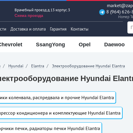
market@zapt
Врачебный проезд д.13 корпус.3
8 (964) 626-
Схема проезда
Номер T
сти
Доставка и оплата
Гарантия
Контакты
Chevrolet
SsangYong
Opel
Daewoo
я
Hyundai
Elantra
Электрооборудование Hyundai Elantra
ектрооборудование Hyundai Elantr
ики коленвала, распредвала и прочие Hyundai Elantra
рессор кондиционера и комплектующие Hyundai Elantra
рчики печки, радиаторы печки Hyundai Elantra