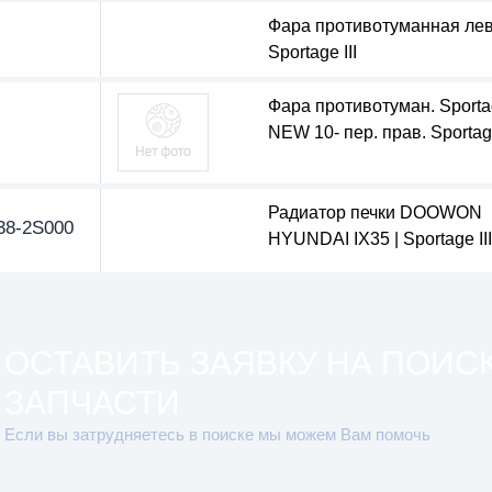
Фара противотуманная ле
Sportage III
Фара противотуман. Sport
NEW 10- пер. прав. Sportage
Радиатор печки DOOWON
38-2S000
HYUNDAI IX35 | Sportage III
ОСТАВИТЬ ЗАЯВКУ НА ПОИС
ЗАПЧАСТИ
Если вы затрудняетесь в поиске мы можем Вам помочь