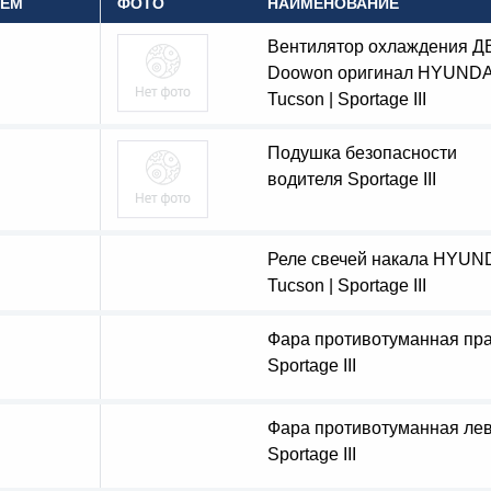
OEM
ФОТО
НАИМЕНОВАНИЕ
Вентилятор охлаждения Д
Doowon оригинал HYUNDA
Tucson | Sportage III
Подушка безопасности
водителя Sportage III
Реле свечей накала HYUN
Tucson | Sportage III
Фара противотуманная пр
Sportage III
Фара противотуманная ле
Sportage III