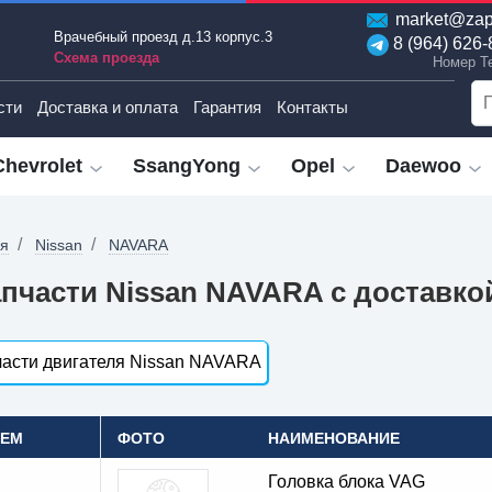
market@zap
Врачебный проезд д.13 корпус.3
8 (964) 626-
Схема проезда
Номер T
сти
Доставка и оплата
Гарантия
Контакты
Chevrolet
SsangYong
Opel
Daewoo
ая
Nissan
NAVARA
пчасти Nissan NAVARA с доставко
асти двигателя Nissan NAVARA
OEM
ФОТО
НАИМЕНОВАНИЕ
Головка блока VAG