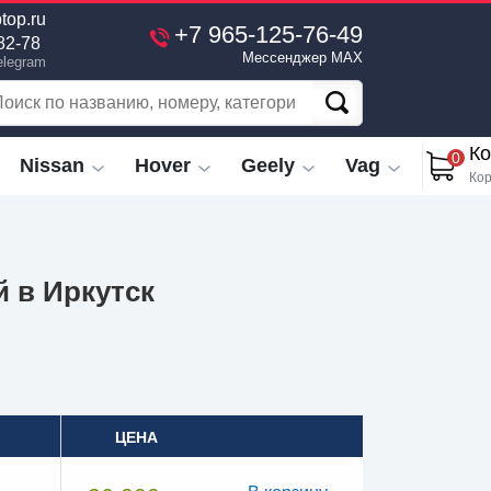
top.ru
+7 965-125-76-49
82-78
Мессенджер MAX
elegram
Ко
0
Nissan
Hover
Geely
Vag
Кор
й в Иркутск
ЦЕНА