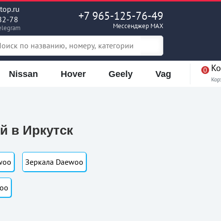
op.ru
+7 965-125-76-49
82-78
Мессенджер MAX
elegram
Ко
0
Nissan
Hover
Geely
Vag
Кор
й в Иркутск
woo
Зеркала Daewoo
oo