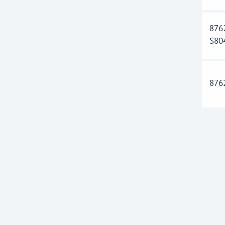
876
S80
876