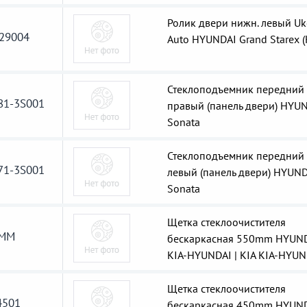
Ролик двери нижн. левый Uk
29004
Auto HYUNDAI Grand Starex (
Стеклоподъемник передний
81-3S001
правый (панель двери) HYU
Sonata
Стеклоподъемник передний
71-3S001
левый (панель двери) HYUN
Sonata
Щетка стеклоочистителя
0MM
бескаркасная 550mm HYUN
KIA-HYUNDAI | KIA KIA-HYUN
Щетка стеклоочистителя
501
бескаркасная 450mm HYUN