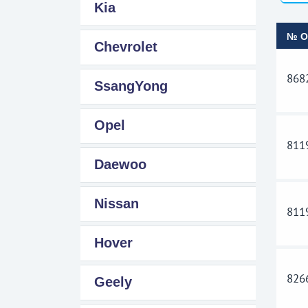
Kia
№ 
Chevrolet
868
SsangYong
Opel
811
Daewoo
Nissan
811
Hover
826
Geely