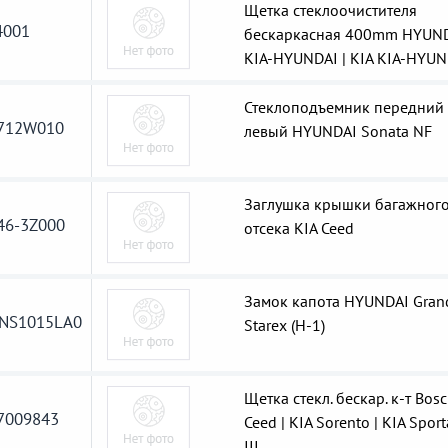
Щетка стеклоочистителя
001
бескаркасная 400mm HYUN
KIA-HYUNDAI | KIA KIA-HYUN
Стеклоподъемник передний
712W010
левый HYUNDAI Sonata NF
Заглушка крышки багажног
46-3Z000
отсека KIA Ceed
Замок капота HYUNDAI Gran
NS1015LA0
Starex (H-1)
Щетка стекл. бескар. к-т Bosc
7009843
Ceed | KIA Sorento | KIA Spor
III