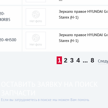
Зеркало правое HYUNDAI Gr
20-
Starex (H-1)
40RB5
Зеркало правое HYUNDAI Gr
20-4H500
Starex (H-1)
1
2
3
4
...
8
След
ОСТАВИТЬ ЗАЯВКУ НА ПОИСК
ЗАПЧАСТИ
Если вы затрудняетесь в поиске мы можем Вам помочь