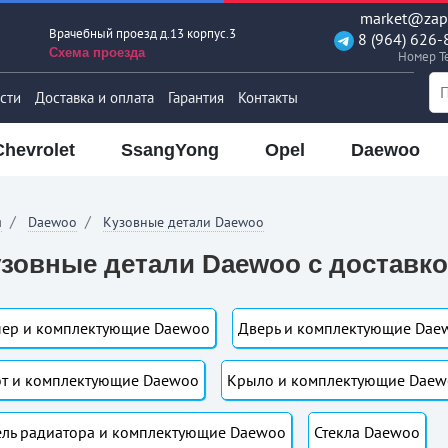
market@zapt
Врачебный проезд д.13 корпус.3
8 (964) 626-
Схема проезда
Номер T
сти
Доставка и оплата
Гарантия
Контакты
Chevrolet
SsangYong
Opel
Daewoo
я
Daewoo
Кузовные детали Daewoo
зовные детали Daewoo с доставко
ер и комплектующие Daewoo
Дверь и комплектующие Dae
т и комплектующие Daewoo
Крыло и комплектующие Daew
ль радиатора и комплектующие Daewoo
Стекла Daewoo