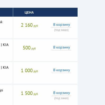
ЦЕНА
ый
2 160
В корзину
руб
(под заказ)
| KIA
500
В корзину
руб
| KIA
1 000
В корзину
руб
go
1 500
В корзину
руб
(под заказ)