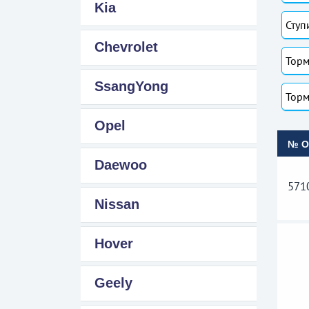
Kia
Ступ
Chevrolet
Торм
SsangYong
Торм
Opel
№ 
Daewoo
571
Nissan
Hover
Geely