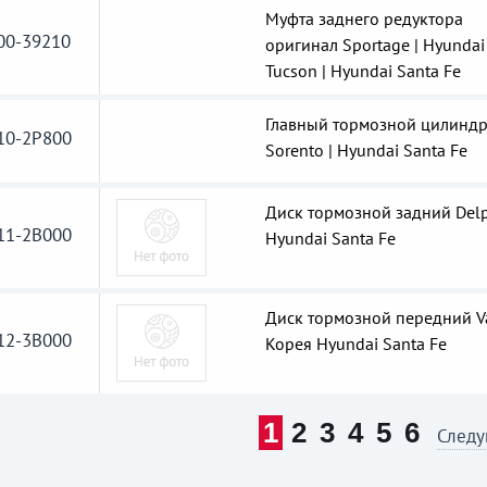
Муфта заднего редуктора
00-39210
оригинал Sportage | Hyundai
Tucson | Hyundai Santa Fe
Главный тормозной цилинд
10-2P800
Sorento | Hyundai Santa Fe
Диск тормозной задний Del
11-2B000
Hyundai Santa Fe
Диск тормозной передний V
12-3B000
Корея Hyundai Santa Fe
1
2
3
4
5
6
След