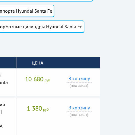
ппорта Hyundai Santa Fe
Тормозные цилиндры Hyundai Santa Fe
ЦЕНА
I
10 680
В корзину
руб
anta
(под заказ)
ий
1 380
В корзину
руб
 |
(под заказ)
AI