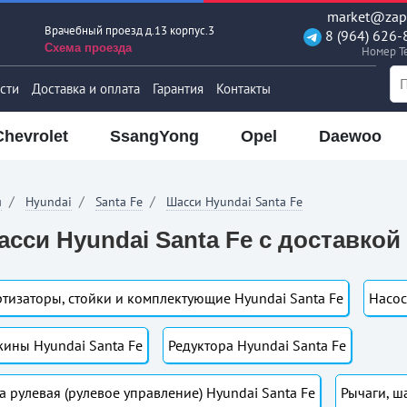
market@zapt
Врачебный проезд д.13 корпус.3
8 (964) 626-
Схема проезда
Номер T
сти
Доставка и оплата
Гарантия
Контакты
Chevrolet
SsangYong
Opel
Daewoo
я
Hyundai
Santa Fe
Шасси Hyundai Santa Fe
сси Hyundai Santa Fe с доставкой
тизаторы, стойки и комплектующие Hyundai Santa Fe
Насос
ины Hyundai Santa Fe
Редуктора Hyundai Santa Fe
а рулевая (рулевое управление) Hyundai Santa Fe
Рычаги, ш