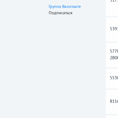
517
Группа Вконтакте
Подписаться
539
577
2B0
553
811