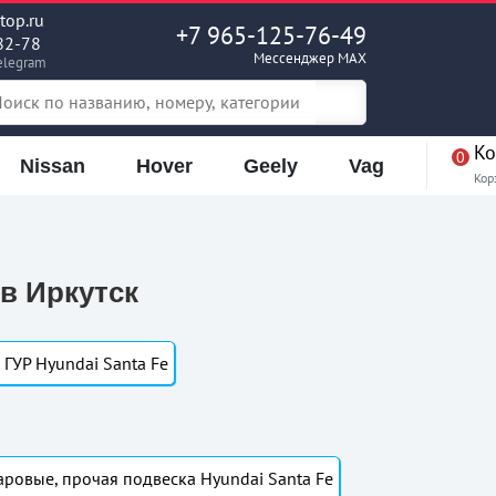
op.ru
+7 965-125-76-49
82-78
Мессенджер MAX
elegram
Ко
0
Nissan
Hover
Geely
Vag
Кор
 в Иркутск
 ГУР Hyundai Santa Fe
аровые, прочая подвеска Hyundai Santa Fe