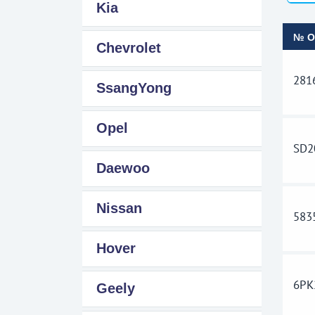
Kia
№ 
Chevrolet
281
SsangYong
Opel
SD2
Daewoo
Nissan
583
Hover
6PK
Geely