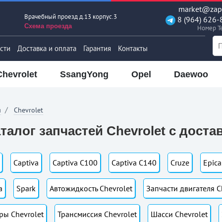
market@zapt
Врачебный проезд д.13 корпус.3
8 (964) 626-
Схема проезда
Номер T
сти
Доставка и оплата
Гарантия
Контакты
Chevrolet
SsangYong
Opel
Daewoo
я
Chevrolet
талог запчастей Chevrolet с доста
Captiva
Captiva C100
Captiva C140
Cruze
Epica
a
Spark
Автожидкость Chevrolet
Запчасти двигателя C
ры Chevrolet
Трансмиссия Chevrolet
Шасси Chevrolet