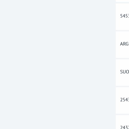
545
ARG
SUO
254
243