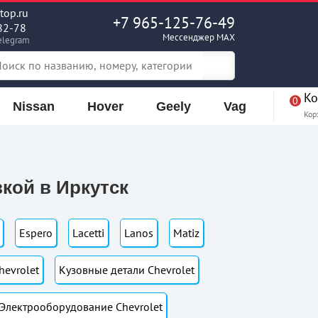
op.ru
+7 965-125-76-49
82-78
Мессенджер MAX
elegram
Ко
0
Nissan
Hover
Geely
Vag
Кор
вкой в Иркутск
Espero
Lacetti
Lanos
Matiz
hevrolet
Кузовные детали Chevrolet
Электрооборудование Chevrolet