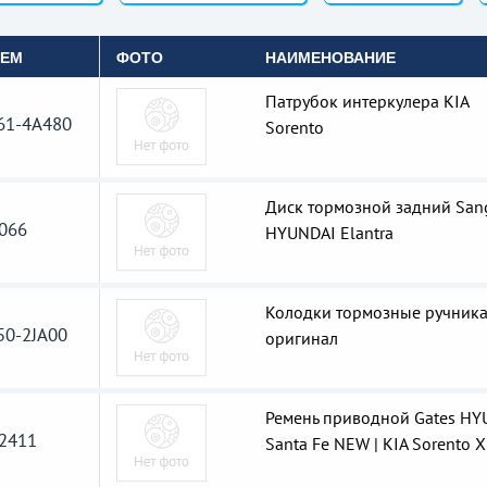
OEM
ФОТО
НАИМЕНОВАНИЕ
Патрубок интеркулера KIA
61-4A480
Sorento
Диск тормозной задний San
066
HYUNDAI Elantra
Колодки тормозные ручник
50-2JA00
оригинал
Ремень приводной Gates HY
2411
Santa Fe NEW | KIA Sorento 