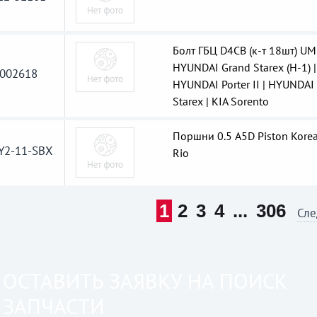
Болт ГБЦ D4CB (к-т 18шт) UM
HYUNDAI Grand Starex (H-1) |
002618
HYUNDAI Porter II | HYUNDAI
Starex | KIA Sorento
Поршни 0.5 A5D Piston Korea
Y2-11-SBX
Rio
1
2
3
4
...
306
Сле
ОСТАВИТЬ ЗАЯВКУ НА ПОИСК
ЗАПЧАСТИ