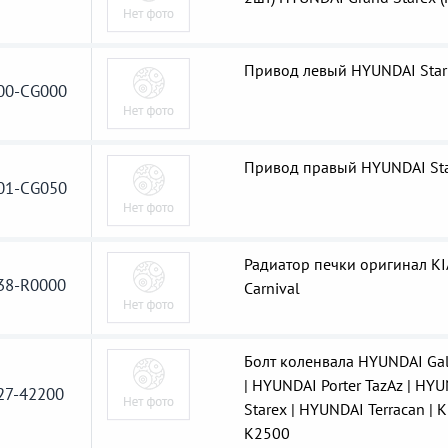
Привод левый HYUNDAI Star
00-CG000
Привод правый HYUNDAI Sta
01-CG050
Радиатор печки оригинал KI
38-R0000
Carnival
Болт коленвала HYUNDAI Gal
| HYUNDAI Porter TazAz | HY
27-42200
Starex | HYUNDAI Terracan | K
K2500