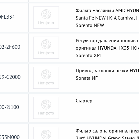
Фильтр масляный AMD HYUN
FL334
Santa Fe NEW | KIA Carnival |
Sorento NEW
Регулятор давления топлива
02-2F600
оригинал HYUNDAI IX35 | KI
Sorento XM
Привод заслонки печки HY
59-C2000
Sonata NF
Стартер
00-2J100
Фильтр салона оригинал (ну
635M000
2шт) HYUNDAI Grand Starex (